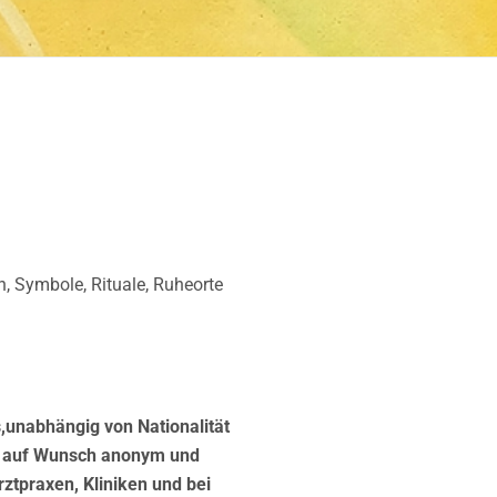
, Symbole, Rituale, Ruheorte
s,unabhängig von Nationalität
n, auf Wunsch anonym und
rztpraxen, Kliniken und bei