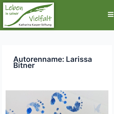
Zum
Inhalt
springen
Autorenname: Larissa
Bitner
„Mütter
von
Sternenkindern“