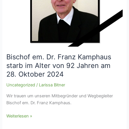
Kamphaus
starb
im
Alter
von
92
Jahren
am
28.
Bischof em. Dr. Franz Kamphaus
Oktober
starb im Alter von 92 Jahren am
2024
28. Oktober 2024
Uncategorized
/
Larissa Bitner
Wir trauen um unseren Mitbegründer und Wegbegleiter
Bischof em. Dr. Franz Kamphaus.
Weiterlesen »